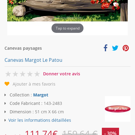
Tap to expand
Canevas paysages
Canevas Margot Le Patou
0
Donner votre avis
Ajouter à mes favoris
Collection :
Margot
Code Fabricant :
143-2483
Dimension :
51 cm X 66 cm
Voir les informations détaillées
111,74
€
159,64 €
- 30%