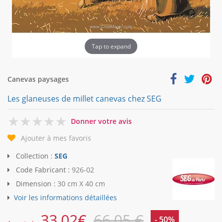
Tap to expand
Canevas paysages
Les glaneuses de millet canevas chez SEG
0
Donner votre avis
Ajouter à mes favoris
Collection :
SEG
Code Fabricant :
926-02
Dimension :
30 cm X 40 cm
Voir les informations détaillées
33,02
€
66,05 €
- 50%