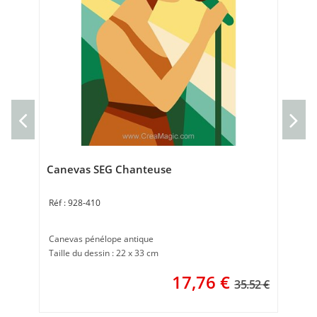
Can
Can
Tai
Canevas SEG Chanteuse
928-410
Canevas pénélope antique
Taille du dessin : 22 x 33 cm
17,76
€
35.52 €