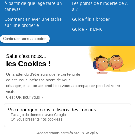
À partir de quel âge faire un
Les points de broderie de A
canevas
à Z
Comment enlever une tache
Guide fils à broder
sur une broderie
Guide Fils DMC
Guide de la Broderie
Commande Papier
|
Qui sommes nous
|
Nous contacter
|
Paiement sécurisé
|
C.G.V
2008 - 2026 © CreaMagic. ALL Rights Reserved.