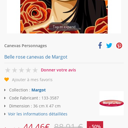
Tap to expand
Canevas Personnages
Belle rose canevas de Margot
0
Donner votre avis
Ajouter à mes favoris
Collection :
Margot
Code Fabricant :
133-3587
Dimension :
36 cm X 47 cm
Voir les informations détaillées
44,46
€
88,91 €
- 50%