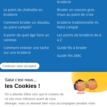
broderie
Le point de chaînette en
Broder un coussin gros
broderie
trous au point de croix
Comment broder un doudou
broderie traditionnelle Vs.
au point compté?
Point compté
À partir de quel âge faire un
Les points de broderie de A
canevas
à Z
Comment enlever une tache
Guide fils à broder
sur une broderie
Guide Fils DMC
Guide de la Broderie
Commande Papier
|
Qui sommes nous
|
Nous contacter
|
Paiement sécurisé
|
C.G.V