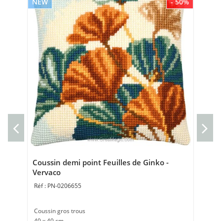
NEW
- 50%
NE
Mar
Ve
Mar
Poi
Coussin demi point Feuilles de Ginko -
Vervaco
PN-0206655
Coussin gros trous
40 x 40 cm