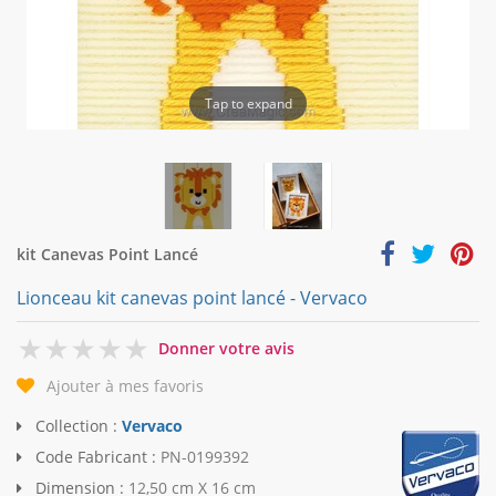
Tap to expand
kit Canevas Point Lancé
Lionceau kit canevas point lancé - Vervaco
0
Donner votre avis
Ajouter à mes favoris
Collection :
Vervaco
Code Fabricant :
PN-0199392
Dimension :
12,50 cm X 16 cm