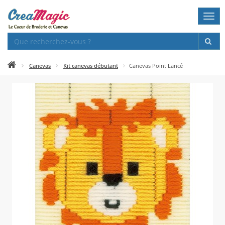
Togg
navi
Canevas
Kit canevas débutant
Canevas Point Lancé