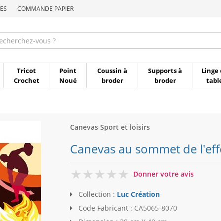
ES
COMMANDE PAPIER
Commande par référen
Tricot
Point
Coussin à
Supports à
Linge 
Crochet
Noué
broder
broder
tabl
Canevas Sport et loisirs
Canevas au sommet de l'effo
0
Donner votre avis
Collection :
Luc Création
Code Fabricant :
CA5065-8070