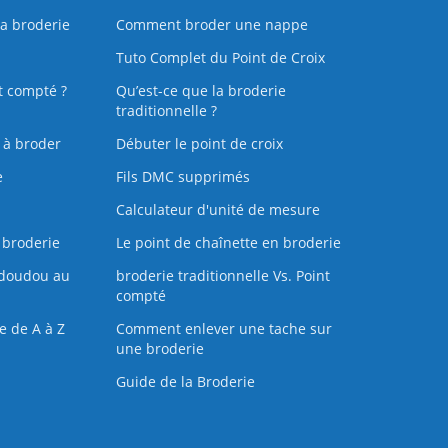
la broderie
Comment broder une nappe
Tuto Complet du Point de Croix
t compté ?
Qu’est-ce que la broderie
traditionnelle ?
s à broder
Débuter le point de croix
e
Fils DMC supprimés
Calculateur d'unité de mesure
 broderie
Le point de chaînette en broderie
doudou au
broderie traditionnelle Vs. Point
compté
e de A à Z
Comment enlever une tache sur
une broderie
Guide de la Broderie