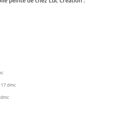
ile peinte de chez Luc Création :
mc
 117 dmc
t dmc