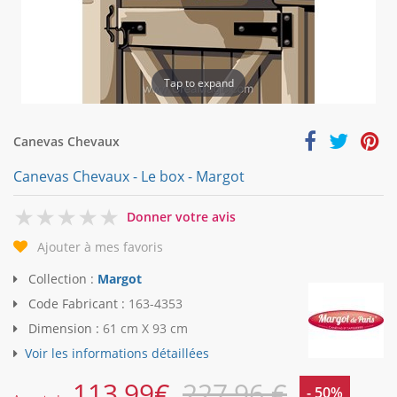
Tap to expand
Canevas Chevaux
Canevas Chevaux - Le box - Margot
0
Donner votre avis
Ajouter à mes favoris
Collection :
Margot
Code Fabricant :
163-4353
Dimension :
61 cm X 93 cm
Voir les informations détaillées
113,99
€
227,96 €
- 50%