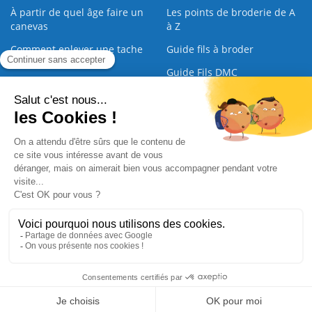
À partir de quel âge faire un
Les points de broderie de A
canevas
à Z
Comment enlever une tache
Guide fils à broder
sur une broderie
Guide Fils DMC
Guide de la Broderie
Commande Papier
|
Qui sommes nous
|
Nous contacter
|
Paiement sécurisé
|
C.G.V
2008 - 2026 © CreaMagic. ALL Rights Reserved.