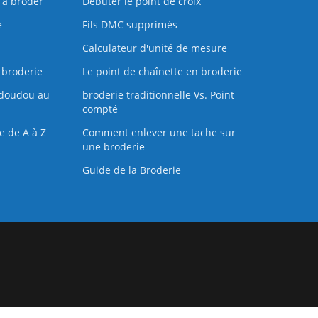
s à broder
Débuter le point de croix
e
Fils DMC supprimés
Calculateur d'unité de mesure
 broderie
Le point de chaînette en broderie
doudou au
broderie traditionnelle Vs. Point
compté
e de A à Z
Comment enlever une tache sur
une broderie
Guide de la Broderie