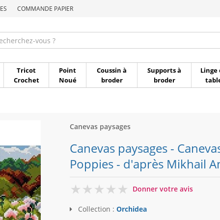
ES
COMMANDE PAPIER
Commande par référen
Tricot
Point
Coussin à
Supports à
Linge 
Crochet
Noué
broder
broder
tabl
Canevas paysages
Canevas paysages - Caneva
Poppies - d'après Mikhail 
0
Donner votre avis
Collection :
Orchidea