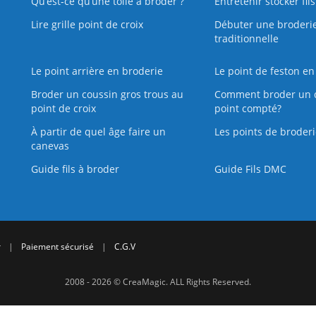
Qu’est‑ce qu’une toile à broder ?
Entretenir stocker fil
Lire grille point de croix
Débuter une broderi
traditionnelle
Le point arrière en broderie
Le point de feston en
Broder un coussin gros trous au
Comment broder un 
point de croix
point compté?
À partir de quel âge faire un
Les points de broderi
canevas
Guide fils à broder
Guide Fils DMC
r
|
Paiement sécurisé
|
C.G.V
2008 - 2026 © CreaMagic. ALL Rights Reserved.