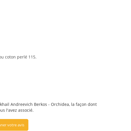
ou coton perlé 115.
hail Andreevich Berkos - Orchidea, la façon dont
us l'avez associé.
ner votre avis