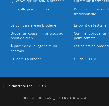
Qu’est‑ce qu’une toile à broder ?
Entretenir stocker fil
Lire grille point de croix
Débuter une broderi
traditionnelle
Le point arrière en broderie
Le point de feston en
Broder un coussin gros trous au
Comment broder un 
point de croix
point compté?
À partir de quel âge faire un
Les points de broderi
canevas
Guide fils à broder
Guide Fils DMC
r
|
Paiement sécurisé
|
C.G.V
2008 - 2026 © CreaMagic. ALL Rights Reserved.