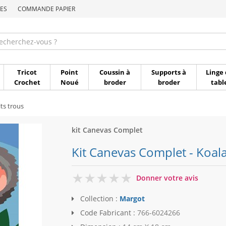
ES
COMMANDE PAPIER
Commande par référen
Tricot
Point
Coussin à
Supports à
Linge 
Crochet
Noué
broder
broder
tabl
ts trous
kit Canevas Complet
Kit Canevas Complet - Koal
0
Donner votre avis
Collection :
Margot
Code Fabricant :
766-6024266