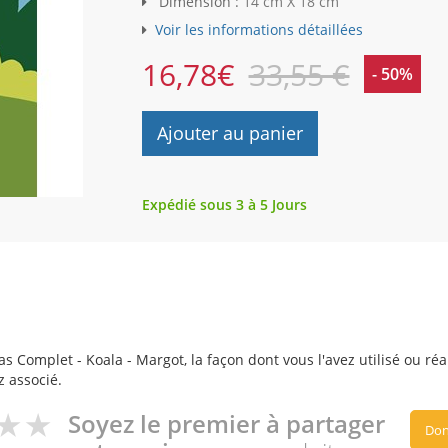
Dimension :
14 cm X 18 cm
Voir les informations détaillées
16,78
€
33,55 €
- 50%
Ajouter au panier
Expédié sous 3 à 5 Jours
s Complet - Koala - Margot, la façon dont vous l'avez utilisé ou réa
z associé.
Soyez le premier à partager
Don