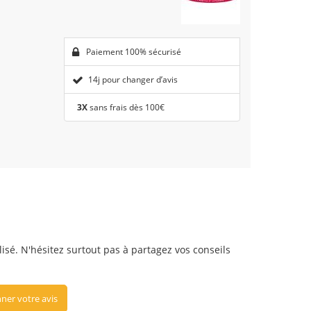
Paiement 100% sécurisé
14j pour changer d’avis
3X
sans frais dès 100€
lisé. N'hésitez surtout pas à partagez vos conseils
ner votre avis