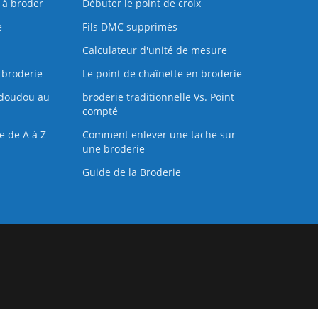
s à broder
Débuter le point de croix
e
Fils DMC supprimés
Calculateur d'unité de mesure
 broderie
Le point de chaînette en broderie
doudou au
broderie traditionnelle Vs. Point
compté
e de A à Z
Comment enlever une tache sur
une broderie
Guide de la Broderie