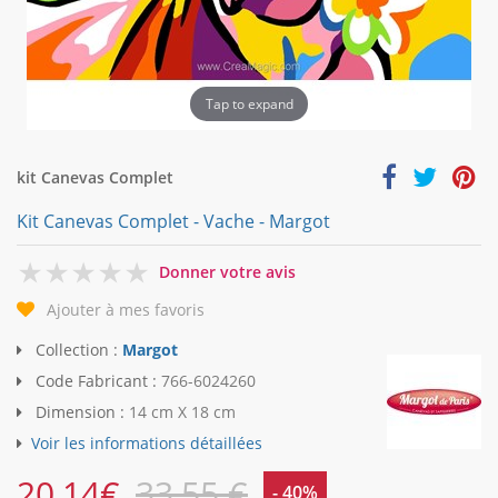
Tap to expand
kit Canevas Complet
Kit Canevas Complet - Vache - Margot
0
Donner votre avis
Ajouter à mes favoris
Collection :
Margot
Code Fabricant :
766-6024260
Dimension :
14 cm X 18 cm
Voir les informations détaillées
20,14
€
33,55 €
- 40%