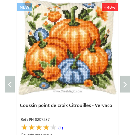
NEW
- 40%
NE
Kit
Ve
Kit 
20 
Coussin point de croix Citrouilles - Vervaco
PN-0207237
(1)
Coussin gros trous