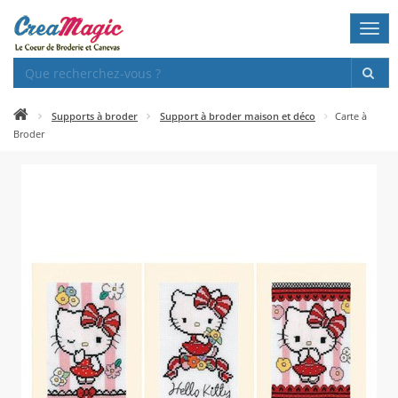
Togg
navi
Supports à broder
Support à broder maison et déco
Carte à
Broder