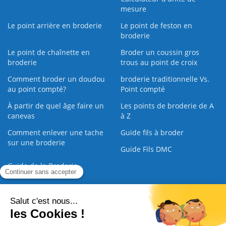
mesure
Le point arrière en broderie
Le point de feston en
broderie
Le point de chaînette en
Broder un coussin gros
broderie
trous au point de croix
Comment broder un doudou
broderie traditionnelle Vs.
au point compté?
Point compté
À partir de quel âge faire un
Les points de broderie de A
canevas
à Z
Comment enlever une tache
Guide fils à broder
sur une broderie
Guide Fils DMC
Guide de la Broderie
Commande Papier
|
Qui sommes nous
|
Nous contacter
|