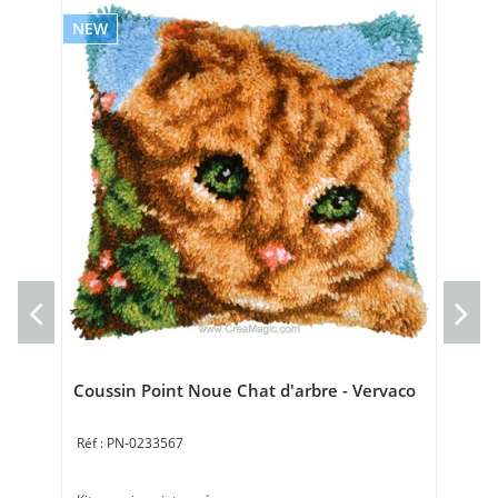
NEW
NE
Tor
au
Tor
Bro
Coussin Point Noue Chat d'arbre - Vervaco
PN-0233567