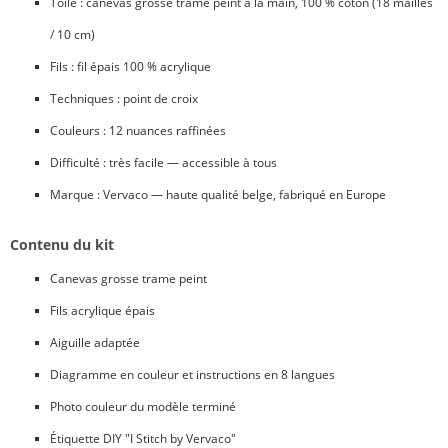
Toile : canevas grosse trame peint à la main, 100 % coton (18 mailles
/ 10 cm)
Fils : fil épais 100 % acrylique
Techniques : point de croix
Couleurs : 12 nuances raffinées
Difficulté : très facile — accessible à tous
Marque : Vervaco — haute qualité belge, fabriqué en Europe
Contenu du kit
Canevas grosse trame peint
Fils acrylique épais
Aiguille adaptée
Diagramme en couleur et instructions en 8 langues
Photo couleur du modèle terminé
Étiquette DIY "I Stitch by Vervaco"