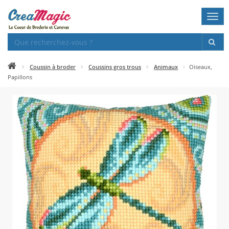
Togg
navi
Coussin à broder
Coussins gros trous
Animaux
Oiseaux,
Papillons