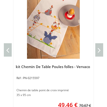
Poi
Kit 
18 
kit Chemin De Table Poules folles - Vervaco
PN-0215597
Chemin de table point de croix imprimé
35 x 95 cm
49,46
€
70.67 €