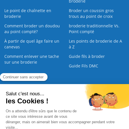
broderie
Le point de chaînette en
Broder un coussin gros
broderie
trous au point de croix
Comment broder un doudou
broderie traditionnelle Vs.
au point compté?
Point compté
À partir de quel âge faire un
Les points de broderie de A
canevas
à Z
Comment enlever une tache
Guide fils à broder
sur une broderie
Guide Fils DMC
Guide de la Broderie
Commande Papier
|
Qui sommes nous
|
Nous contacter
|
Paiement sécurisé
|
C.G.V