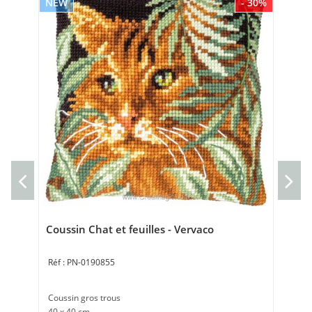
NEW
- 30%
NE
Kit
Ve
Kit 
20 
Coussin Chat et feuilles - Vervaco
PN-0190855
Coussin gros trous
40 x 40 cm