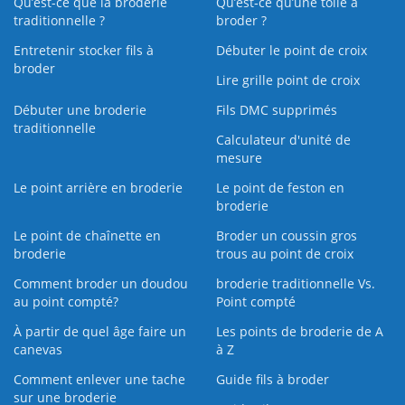
Qu’est-ce que la broderie
Qu’est‑ce qu’une toile à
traditionnelle ?
broder ?
Entretenir stocker fils à
Débuter le point de croix
broder
Lire grille point de croix
Débuter une broderie
Fils DMC supprimés
traditionnelle
Calculateur d'unité de
mesure
Le point arrière en broderie
Le point de feston en
broderie
Le point de chaînette en
Broder un coussin gros
broderie
trous au point de croix
Comment broder un doudou
broderie traditionnelle Vs.
au point compté?
Point compté
À partir de quel âge faire un
Les points de broderie de A
canevas
à Z
Comment enlever une tache
Guide fils à broder
sur une broderie