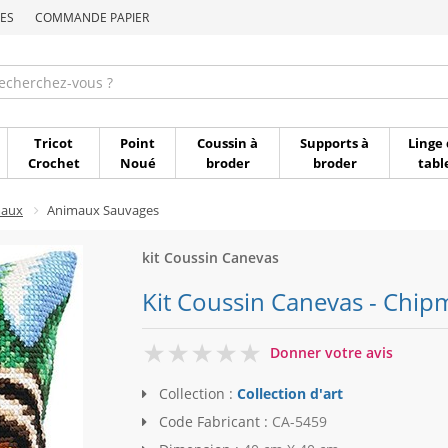
ES
COMMANDE PAPIER
Commande par référen
Tricot
Point
Coussin à
Supports à
Linge 
Crochet
Noué
broder
broder
tabl
maux
Animaux Sauvages
kit Coussin Canevas
Kit Coussin Canevas - Chipm
0
Donner votre avis
Collection :
Collection d'art
Code Fabricant :
CA-5459