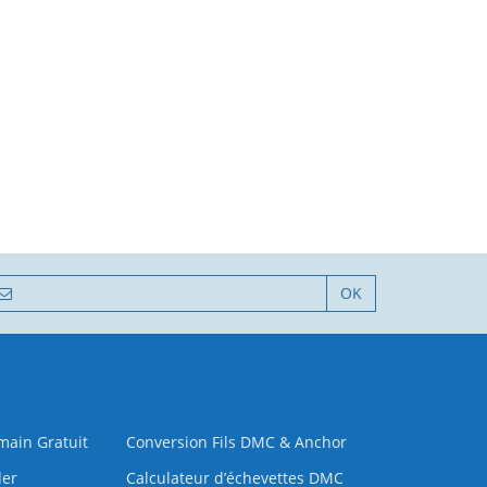
OK
 main Gratuit
Conversion Fils DMC & Anchor
der
Calculateur d’échevettes DMC