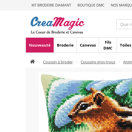
KIT BRODERIE DIAMANT
BOUTIQUE DMC
NOS MARQU
Fils
Nouveauté
Broderie
Canevas
Toiles
DMC
Coussin à broder
Coussins gros trous
Ani