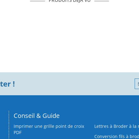
PRODUITS DÉJÀ VU
er !
Conseil & Guide
Imprimer une grille point de croix
Lettres à Broder à la
PDF
Conversion fils à bro