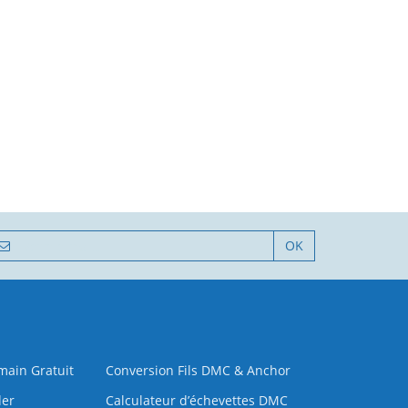
OK
 main Gratuit
Conversion Fils DMC & Anchor
der
Calculateur d’échevettes DMC