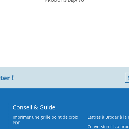
PRODUITS DÉJÀ VU
er !
Conseil & Guide
Imprimer une grille point de croix
Lettres à Broder à la
PDF
Conversion fils à bro