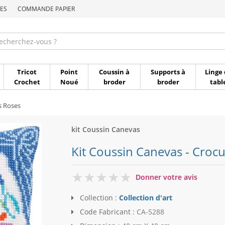
ES
COMMANDE PAPIER
Commande par référen
Tricot
Point
Coussin à
Supports à
Linge 
Crochet
Noué
broder
broder
tabl
s Roses
kit Coussin Canevas
Kit Coussin Canevas - Crocus
0
Donner votre avis
Collection :
Collection d'art
Code Fabricant :
CA-5288