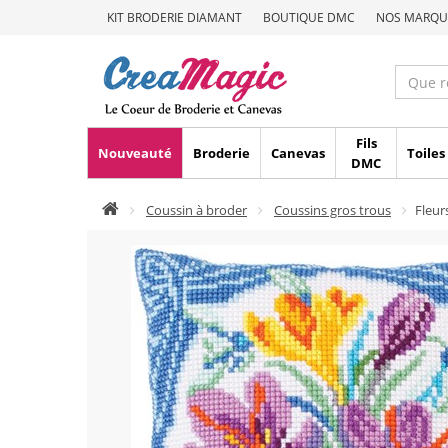
KIT BRODERIE DIAMANT
BOUTIQUE DMC
NOS MARQU
Fils
Nouveauté
Broderie
Canevas
Toiles
DMC
Coussin à broder
Coussins gros trous
Fleur