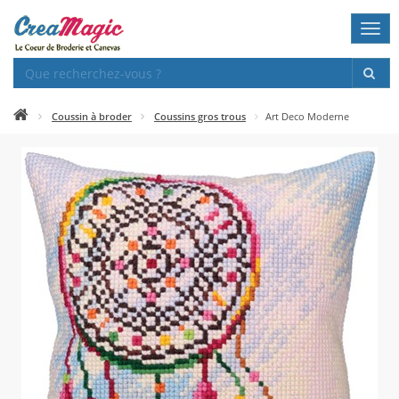
Togg
navi
Coussin à broder
Coussins gros trous
Art Deco Moderne