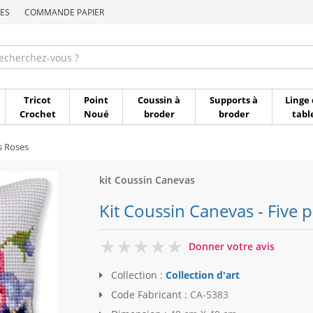
ES
COMMANDE PAPIER
Commande par référen
Tricot
Point
Coussin à
Supports à
Linge 
Crochet
Noué
broder
broder
tabl
s Roses
kit Coussin Canevas
Kit Coussin Canevas - Five p
0
Donner votre avis
Collection :
Collection d'art
Code Fabricant :
CA-5383