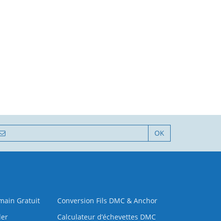
OK
 main Gratuit
Conversion Fils DMC & Anchor
der
Calculateur d’échevettes DMC