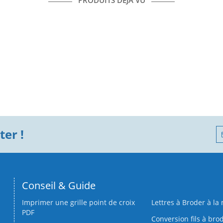
PRODUITS DÉJÀ VU
er !
Conseil & Guide
Imprimer une grille point de croix
Lettres à Broder à la
PDF
Conversion fils à bro