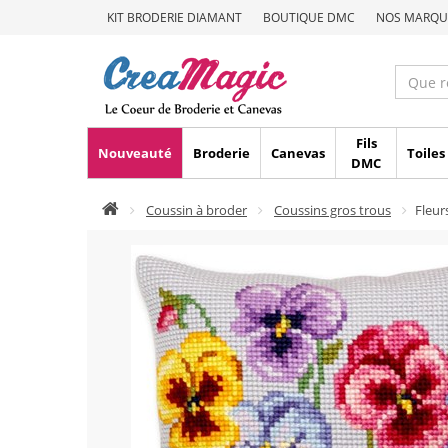
KIT BRODERIE DIAMANT
BOUTIQUE DMC
NOS MARQU
Fils
Nouveauté
Broderie
Canevas
Toiles
DMC
Coussin à broder
Coussins gros trous
Fleur