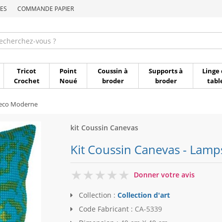
ES
COMMANDE PAPIER
Commande par référen
Tricot
Point
Coussin à
Supports à
Linge 
Crochet
Noué
broder
broder
tabl
Deco Moderne
kit Coussin Canevas
Kit Coussin Canevas - Lamps
0
Donner votre avis
Collection :
Collection d'art
Code Fabricant :
CA-5339