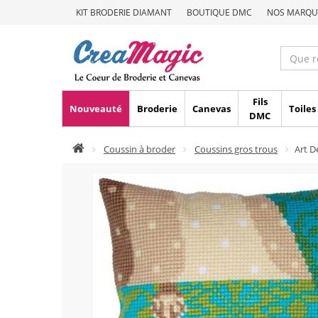
KIT BRODERIE DIAMANT
BOUTIQUE DMC
NOS MARQU
Fils
Nouveauté
Broderie
Canevas
Toiles
DMC
Coussin à broder
Coussins gros trous
Art 