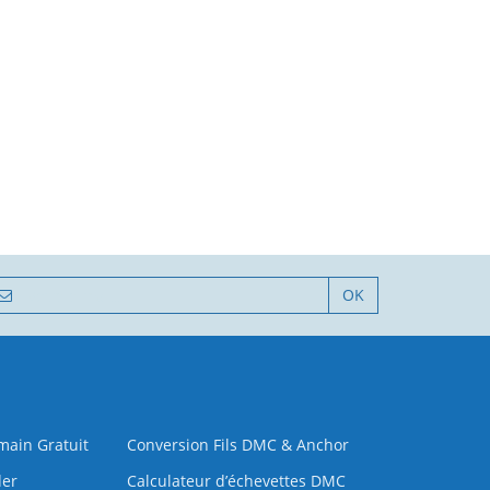
OK
 main Gratuit
Conversion Fils DMC & Anchor
der
Calculateur d’échevettes DMC