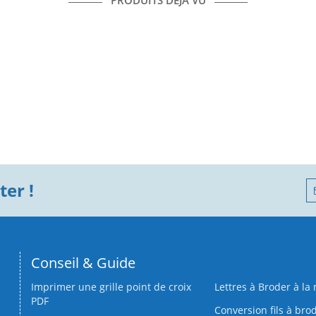
PRODUITS DÉJÀ VU
er !
Conseil & Guide
Imprimer une grille point de croix
Lettres à Broder à la
PDF
Conversion fils à bro