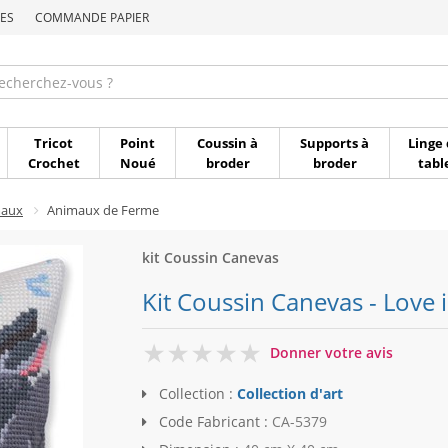
ES
COMMANDE PAPIER
Commande par référen
Tricot
Point
Coussin à
Supports à
Linge 
Crochet
Noué
broder
broder
tabl
maux
Animaux de Ferme
kit Coussin Canevas
Kit Coussin Canevas - Love is
0
Donner votre avis
Collection :
Collection d'art
Code Fabricant :
CA-5379