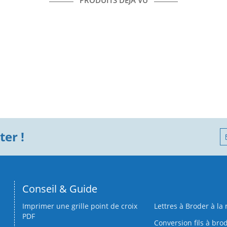
PRODUITS DÉJÀ VU
er !
Conseil & Guide
Imprimer une grille point de croix
Lettres à Broder à la
PDF
Conversion fils à bro