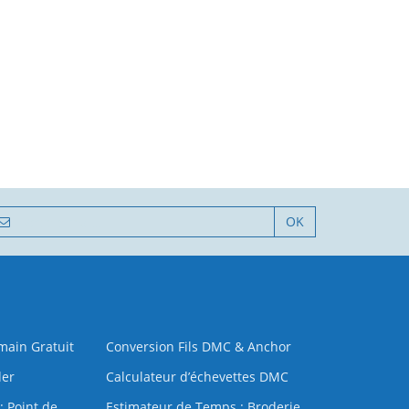
OK
 main Gratuit
Conversion Fils DMC & Anchor
der
Calculateur d’échevettes DMC
: Point de
Estimateur de Temps : Broderie