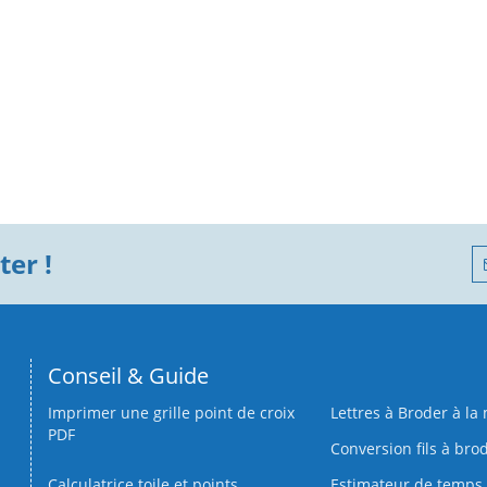
er !
Conseil & Guide
Imprimer une grille point de croix
Lettres à Broder à la
PDF
Conversion fils à bro
Calculatrice toile et points
Estimateur de temps 