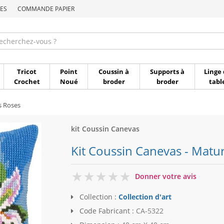
ES
COMMANDE PAPIER
Commande par référen
Tricot
Point
Coussin à
Supports à
Linge 
Crochet
Noué
broder
broder
tabl
s Roses
kit Coussin Canevas
Kit Coussin Canevas - Matur
0
Donner votre avis
Collection :
Collection d'art
Code Fabricant :
CA-5322