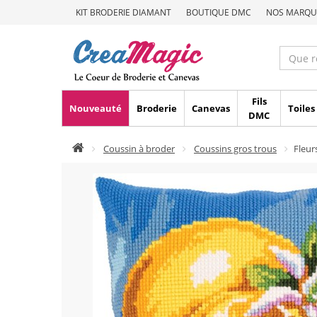
KIT BRODERIE DIAMANT
BOUTIQUE DMC
NOS MARQU
Fils
Nouveauté
Broderie
Canevas
Toiles
DMC
Coussin à broder
Coussins gros trous
Fleur