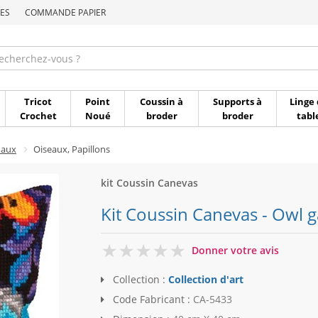
ES
COMMANDE PAPIER
Commande par référen
Tricot
Point
Coussin à
Supports à
Linge 
Crochet
Noué
broder
broder
tabl
maux
Oiseaux, Papillons
kit Coussin Canevas
Kit Coussin Canevas - Owl ga
0
Donner votre avis
Collection :
Collection d'art
Code Fabricant :
CA-5433