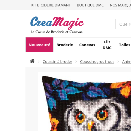
KIT BRODERIE DIAMANT
BOUTIQUE DMC
NOS MARQU
Fils
Nouveauté
Broderie
Canevas
Toiles
DMC
Coussin à broder
Coussins gros trous
Ani