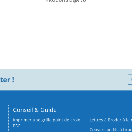
PRODUITS DÉJÀ VU
er !
Conseil & Guide
Imprimer une grille point de croix
Lettres à Broder à la
PDF
Conversion fils à bro