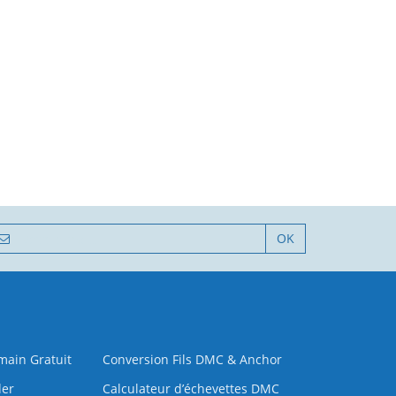
OK
 main Gratuit
Conversion Fils DMC & Anchor
der
Calculateur d’échevettes DMC