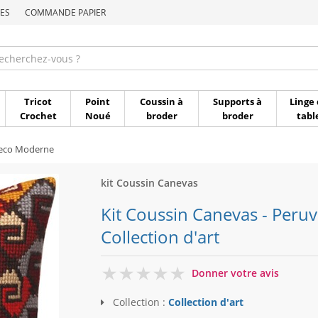
ES
COMMANDE PAPIER
Commande par référen
Tricot
Point
Coussin à
Supports à
Linge 
Crochet
Noué
broder
broder
tabl
Deco Moderne
kit Coussin Canevas
Kit Coussin Canevas - Peru
Collection d'art
0
Donner votre avis
Collection :
Collection d'art