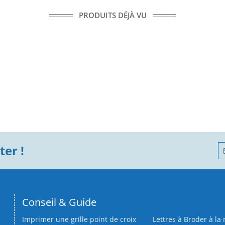
PRODUITS DÉJÀ VU
er !
Conseil & Guide
Imprimer une grille point de croix
Lettres à Broder à la