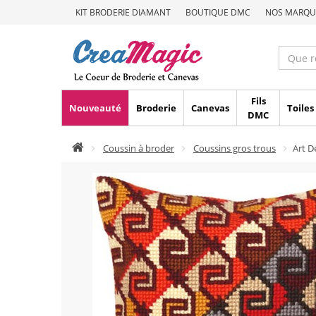
KIT BRODERIE DIAMANT
BOUTIQUE DMC
NOS MARQU
Fils
Nouveauté
Broderie
Canevas
Toiles
DMC
Coussin à broder
Coussins gros trous
Art 