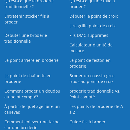
Qu’est-ce que la broderie
Qu’est‑ce qu’une toile à
traditionnelle ?
broder ?
Entretenir stocker fils à
Débuter le point de croix
broder
Lire grille point de croix
Débuter une broderie
Fils DMC supprimés
traditionnelle
Calculateur d'unité de
mesure
Le point arrière en broderie
Le point de feston en
broderie
Le point de chaînette en
Broder un coussin gros
broderie
trous au point de croix
Comment broder un doudou
broderie traditionnelle Vs.
au point compté?
Point compté
À partir de quel âge faire un
Les points de broderie de A
canevas
à Z
Comment enlever une tache
Guide fils à broder
sur une broderie