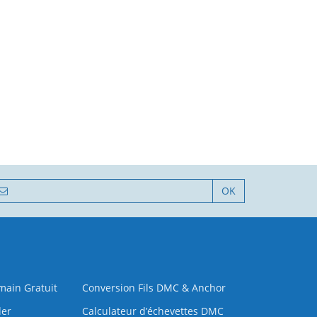
OK
 main Gratuit
Conversion Fils DMC & Anchor
der
Calculateur d’échevettes DMC