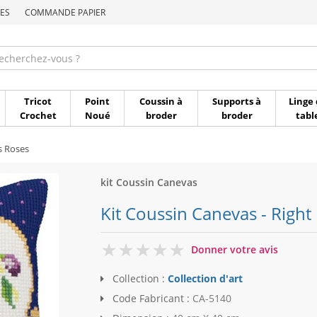
ES
COMMANDE PAPIER
Commande par référen
Tricot
Point
Coussin à
Supports à
Linge 
Crochet
Noué
broder
broder
tabl
s Roses
kit Coussin Canevas
Kit Coussin Canevas - Right 
0
Donner votre avis
Collection :
Collection d'art
Code Fabricant :
CA-5140