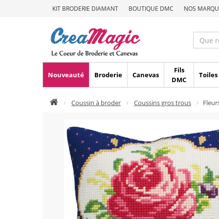
KIT BRODERIE DIAMANT
BOUTIQUE DMC
NOS MARQU
Fils
Nouveauté
Broderie
Canevas
Toiles
DMC
Coussin à broder
Coussins gros trous
Fleur