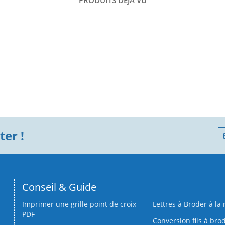
PRODUITS DÉJÀ VU
er !
Conseil & Guide
Imprimer une grille point de croix
Lettres à Broder à la
PDF
Conversion fils à bro