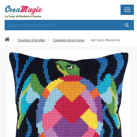
Togg
navi
Coussin à broder
Coussins gros trous
Art Deco Moderne