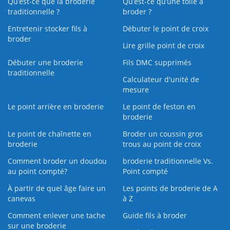
Qu’est-ce que la broderie
Qu’est‑ce qu’une toile à
traditionnelle ?
broder ?
Entretenir stocker fils à
Débuter le point de croix
broder
Lire grille point de croix
Débuter une broderie
Fils DMC supprimés
traditionnelle
Calculateur d'unité de
mesure
Le point arrière en broderie
Le point de feston en
broderie
Le point de chaînette en
Broder un coussin gros
broderie
trous au point de croix
Comment broder un doudou
broderie traditionnelle Vs.
au point compté?
Point compté
À partir de quel âge faire un
Les points de broderie de A
canevas
à Z
Comment enlever une tache
Guide fils à broder
sur une broderie