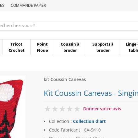
ES
COMMANDE PAPIER
Commande par référen
Tricot
Point
Coussin à
Supports à
Linge 
Crochet
Noué
broder
broder
tabl
kit Coussin Canevas
Kit Coussin Canevas - Singin
0
Donner votre avis
Collection :
Collection d'art
Code Fabricant :
CA-5410