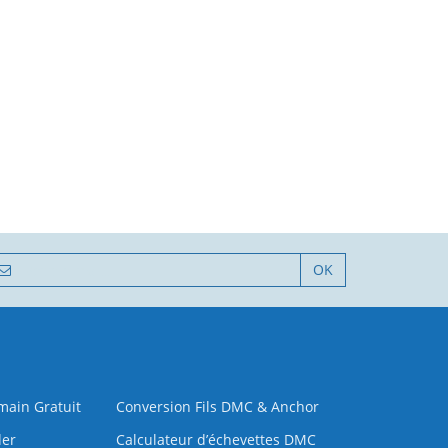
OK
 main Gratuit
Conversion Fils DMC & Anchor
der
Calculateur d’échevettes DMC