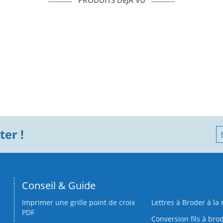
PRODUITS DÉJÀ VU
er !
Conseil & Guide
Imprimer une grille point de croix
Lettres à Broder à la
PDF
Conversion fils à bro