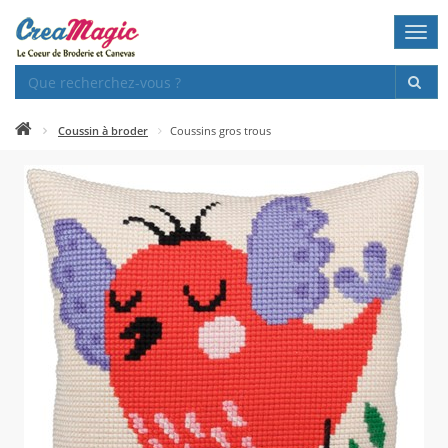
Togg
navi
Coussin à broder
Coussins gros trous