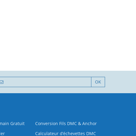
OK
 main Gratuit
Conversion Fils DMC & Anchor
der
Calculateur d’échevettes DMC