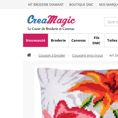
KIT BRODERIE DIAMANT
BOUTIQUE DMC
NOS MARQU
Fils
Nouveauté
Broderie
Canevas
Toiles
DMC
Coussin à broder
Coussins gros trous
Art 