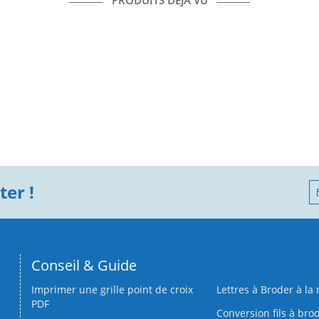
PRODUITS DÉJÀ VU
er !
Conseil & Guide
Imprimer une grille point de croix
Lettres à Broder à la
PDF
Conversion fils à bro