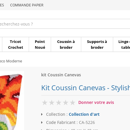
ES
COMMANDE PAPIER
Commande par référen
Tricot
Point
Coussin à
Supports à
Linge 
Crochet
Noué
broder
broder
tabl
Deco Moderne
kit Coussin Canevas
Kit Coussin Canevas - Stylish
0
Donner votre avis
Collection :
Collection d'art
Code Fabricant :
CA-5226