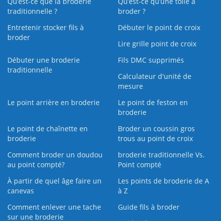
Qu’est-ce que la broderie
Qu’est‑ce qu’une toile à
traditionnelle ?
broder ?
Entretenir stocker fils à
Débuter le point de croix
broder
Lire grille point de croix
Débuter une broderie
Fils DMC supprimés
traditionnelle
Calculateur d'unité de
mesure
Le point arrière en broderie
Le point de feston en
broderie
Le point de chaînette en
Broder un coussin gros
broderie
trous au point de croix
Comment broder un doudou
broderie traditionnelle Vs.
au point compté?
Point compté
À partir de quel âge faire un
Les points de broderie de A
canevas
à Z
Comment enlever une tache
Guide fils à broder
sur une broderie