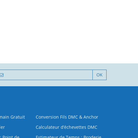
OK
 main Gratuit
Conversion Fils DMC & Anchor
der
Calculateur d’échevettes DMC
: Point de
Estimateur de Temps : Broderie