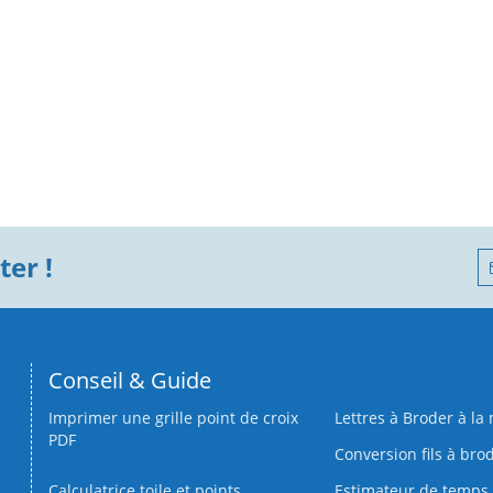
er !
Conseil & Guide
Imprimer une grille point de croix
Lettres à Broder à la
PDF
Conversion fils à bro
Calculatrice toile et points
Estimateur de temps 