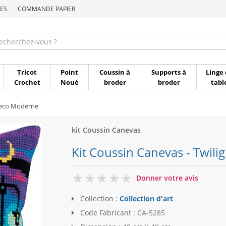
ES
COMMANDE PAPIER
Commande par référen
Tricot
Point
Coussin à
Supports à
Linge 
Crochet
Noué
broder
broder
tabl
Deco Moderne
kit Coussin Canevas
Kit Coussin Canevas - Twiligh
0
Donner votre avis
Collection :
Collection d'art
Code Fabricant :
CA-5285