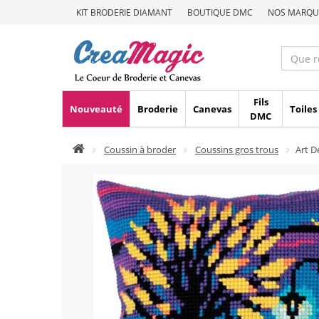
KIT BRODERIE DIAMANT
BOUTIQUE DMC
NOS MARQU
Fils
Nouveauté
Broderie
Canevas
Toiles
DMC
Coussin à broder
Coussins gros trous
Art 