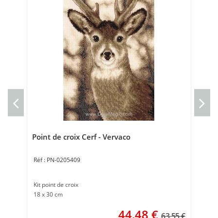
kit
Tor
Bro
Point de croix Cerf - Vervaco
PN-0205409
Kit point de croix
18 x 30 cm
44,48
€
63.55 €