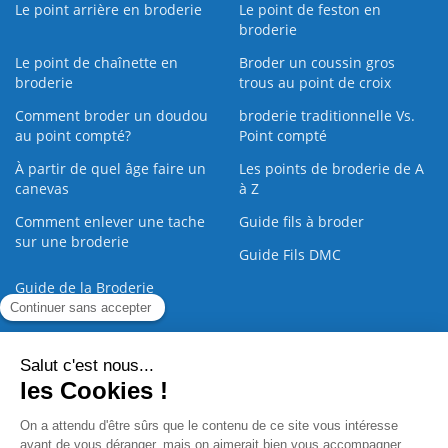
Le point arrière en broderie
Le point de feston en
broderie
Le point de chaînette en
Broder un coussin gros
broderie
trous au point de croix
Comment broder un doudou
broderie traditionnelle Vs.
au point compté?
Point compté
À partir de quel âge faire un
Les points de broderie de A
canevas
à Z
Comment enlever une tache
Guide fils à broder
sur une broderie
Guide Fils DMC
Guide de la Broderie
Commande Papier
|
Qui sommes nous
|
Nous contacter
|
Paiement sécurisé
|
C.G.V