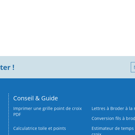
er !
Conseil & Guide
Imprimer une grille point de croix
Lettres à Broder à la
PDF
Conversion fils à bro
Calculatrice toile et points
Estimateur de temps 
croix