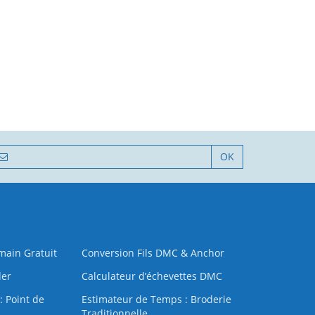
OK
 main Gratuit
Conversion Fils DMC & Anchor
der
Calculateur d’échevettes DMC
: Point de
Estimateur de Temps : Broderie
Traditionnelle