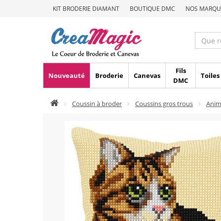
KIT BRODERIE DIAMANT
BOUTIQUE DMC
NOS MARQU
Fils
Nouveauté
Broderie
Canevas
Toiles
DMC
Coussin à broder
Coussins gros trous
Ani