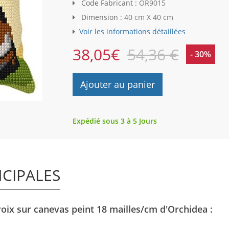
Code Fabricant :
OR9015
Dimension :
40 cm X 40 cm
Voir les informations détaillées
38,05
€
54,36 €
- 30%
Ajouter au panier
Expédié sous 3 à 5 Jours
NCIPALES
roix sur canevas peint 18 mailles/cm d'Orchidea :