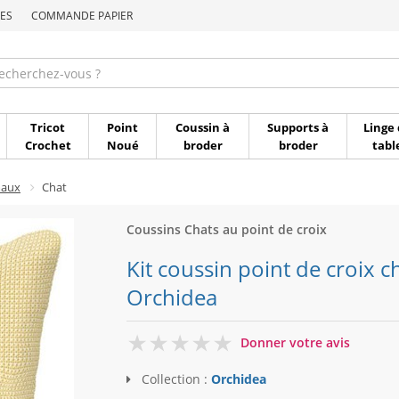
ES
COMMANDE PAPIER
Commande par référen
Tricot
Point
Coussin à
Supports à
Linge 
Crochet
Noué
broder
broder
tabl
maux
Chat
Coussins Chats au point de croix
Kit coussin point de croix ch
Orchidea
0
Donner votre avis
Collection :
Orchidea