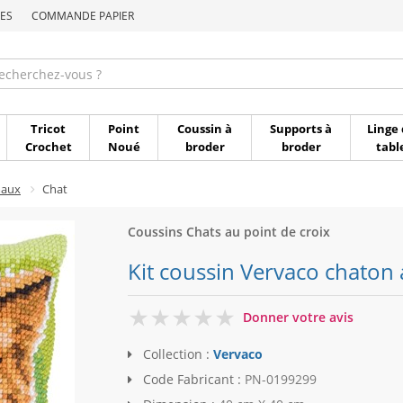
ES
COMMANDE PAPIER
Commande par référen
Tricot
Point
Coussin à
Supports à
Linge 
Crochet
Noué
broder
broder
tabl
maux
Chat
Coussins Chats au point de croix
Kit coussin Vervaco chaton 
0
Donner votre avis
Collection :
Vervaco
Code Fabricant :
PN-0199299