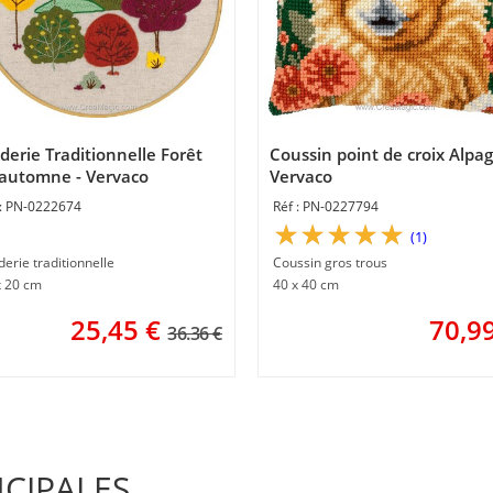
derie Traditionnelle Forêt
Coussin point de croix Alpag
automne - Vervaco
Vervaco
PN-0222674
PN-0227794
(1)
erie traditionnelle
Coussin gros trous
x 20 cm
40 x 40 cm
25,45
€
70,9
36.36 €
NCIPALES