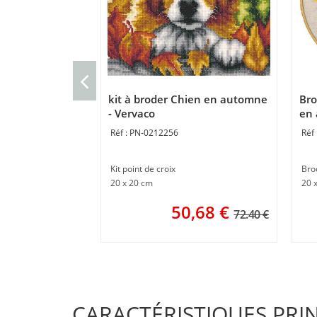
kit à broder Chien en automne
Bro
- Vervaco
en 
PN-0212256
Kit point de croix
Brod
20 x 20 cm
20 
50,68
€
72.40 €
CARACTÉRISTIQUES PRI