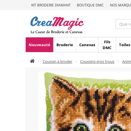
KIT BRODERIE DIAMANT
BOUTIQUE DMC
NOS MARQU
Fils
Nouveauté
Broderie
Canevas
Toiles
DMC
Coussin à broder
Coussins gros trous
Ani