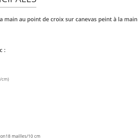
la main au point de croix sur canevas peint à la main
c :
s/cm)
ton18 mailles/10 cm