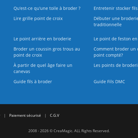
Qu’est‑ce qu’une toile à broder ?
Entretenir stocker fil
Lire grille point de croix
Débuter une broderi
traditionnelle
Le point arrière en broderie
Le point de feston en
Broder un coussin gros trous au
Comment broder un 
point de croix
point compté?
À partir de quel âge faire un
Les points de broderi
canevas
Guide fils à broder
Guide Fils DMC
r
|
Paiement sécurisé
|
C.G.V
2008 - 2026 © CreaMagic. ALL Rights Reserved.