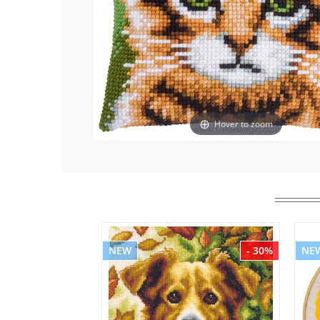
Hover to zoom
NEW
- 30%
NE