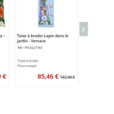
Coussin Ourson
a -
Toise à broder Lapin dans le
PN-0212852
jardin - Vervaco
PN-0227783
Coussin gros trous
40 x 40 cm
Toise à broder
3
Point compté
9
€
85,46
€
142.44 €