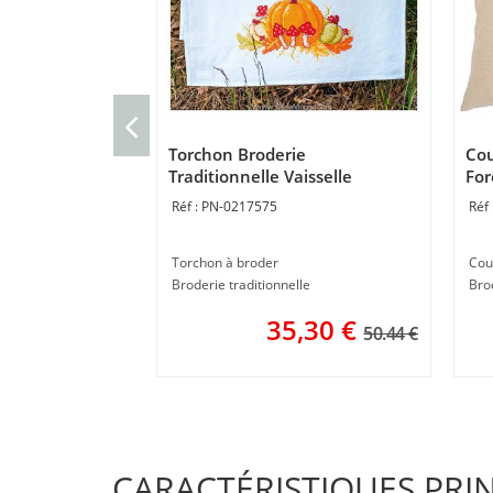
Torchon Broderie
Cou
Traditionnelle Vaisselle
For
automne - Vervaco
PN-0217575
Torchon à broder
Cou
Broderie traditionnelle
Bro
35,30
€
50.44 €
CARACTÉRISTIQUES PRI