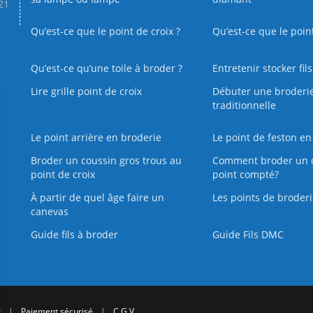
.21
Qu’est-ce que le point de croix ?
Qu’est-ce que le poin
Qu’est‑ce qu’une toile à broder ?
Entretenir stocker fil
Lire grille point de croix
Débuter une broderi
traditionnelle
Le point arrière en broderie
Le point de feston en
Broder un coussin gros trous au
Comment broder un 
point de croix
point compté?
À partir de quel âge faire un
Les points de broderi
canevas
Guide fils à broder
Guide Fils DMC
r
|
Paiement sécurisé
|
C.G.V