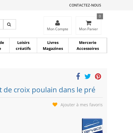
CONTACTEZ-NOUS
0
ce
Mon Compte
Mon Panier
de
Loisirs
Livres
Mercerie
e
créatifs
Magazines
Accessoires
t de croix poulain dans le pré
Ajouter à mes favoris