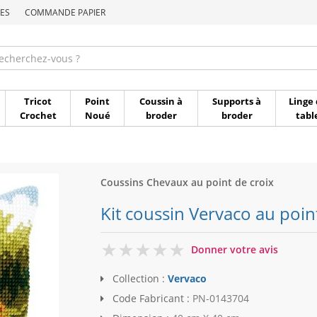
ES
COMMANDE PAPIER
Commande par référen
Tricot
Point
Coussin à
Supports à
Linge 
Crochet
Noué
broder
broder
tabl
Coussins Chevaux au point de croix
Kit coussin Vervaco au poin
0
Donner votre avis
Collection :
Vervaco
Code Fabricant :
PN-0143704