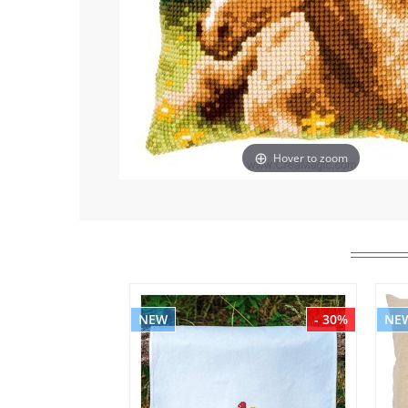
Hover to zoom
NEW
- 30%
NE