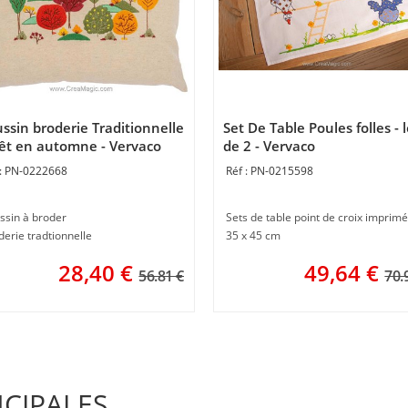
ssin broderie Traditionnelle
Set De Table Poules folles - l
êt en automne - Vervaco
de 2 - Vervaco
PN-0222668
PN-0215598
ssin à broder
Sets de table point de croix imprimé
derie tradtionnelle
35 x 45 cm
28,40
€
49,64
€
56.81 €
70.
NCIPALES