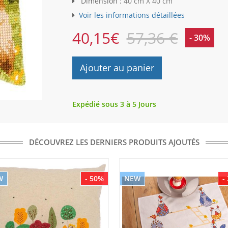
Dimension :
40 cm X 40 cm
Voir les informations détaillées
40,15
€
57,36 €
- 30%
Ajouter au panier
Expédié sous 3 à 5 Jours
DÉCOUVREZ LES DERNIERS PRODUITS AJOUTÉS
W
- 50%
NEW
-