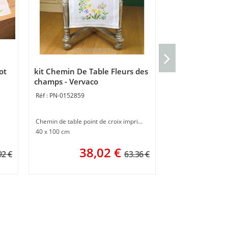
Coussin Papillo
pêche - Vervac
ot
kit Chemin De Table Fleurs des
PN-0203675
champs - Vervaco
PN-0152859
Coussin gros trous
40 x 40 cm
Chemin de table point de croix imprimé
40 x 100 cm
38,02
€
92 €
63.36 €