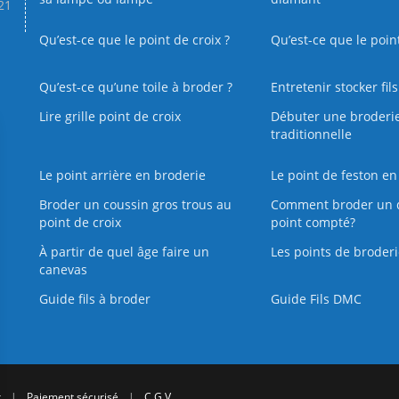
.21
Qu’est-ce que le point de croix ?
Qu’est-ce que le poin
Qu’est‑ce qu’une toile à broder ?
Entretenir stocker fil
Lire grille point de croix
Débuter une broderi
traditionnelle
Le point arrière en broderie
Le point de feston en
Broder un coussin gros trous au
Comment broder un 
point de croix
point compté?
À partir de quel âge faire un
Les points de broderi
canevas
Guide fils à broder
Guide Fils DMC
r
|
Paiement sécurisé
|
C.G.V