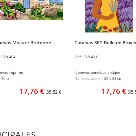
evas Masure Bretonne -
Canevas SEG Belle de Prove
G
928-404
928-411
evas imprimé
Canevas pénélope antique
x 40 cm
Taille du dessin : 22 x 33 cm
17,76
€
17,76
€
35.52 €
35.
NCIPALES