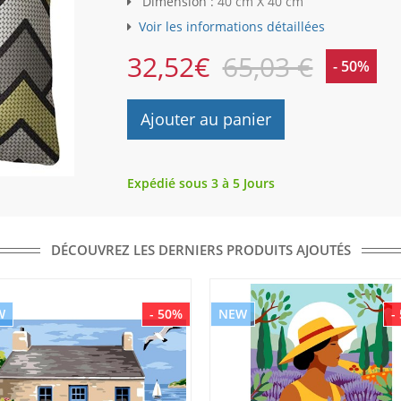
Dimension :
40 cm X 40 cm
Voir les informations détaillées
32,52
€
65,03 €
- 50%
Ajouter au panier
Expédié sous 3 à 5 Jours
DÉCOUVREZ LES DERNIERS PRODUITS AJOUTÉS
W
- 50%
NEW
-