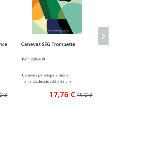
Canevas Plein f
nce
Canevas SEG Trompette
928-403
928-408
Canevas imprimé
30 x 40 cm
Canevas pénélope antique
1
Taille du dessin : 22 x 33 cm
17,76
€
52 €
35.52 €