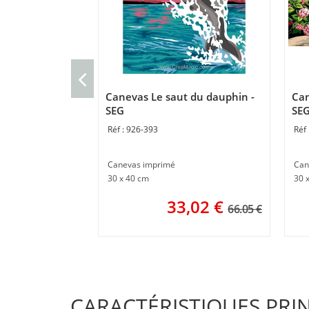
Canevas Le saut du dauphin -
Can
SEG
SE
926-393
Canevas imprimé
Can
30 x 40 cm
30 
33,02
€
66.05 €
CARACTÉRISTIQUES PRI