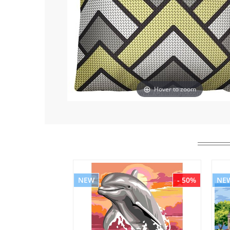
Hover to zoom
NEW
- 50%
NE