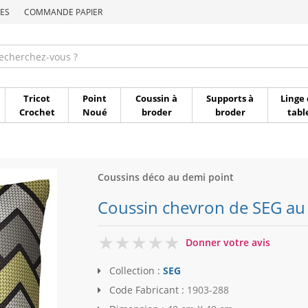
ES
COMMANDE PAPIER
Commande par référen
Tricot
Point
Coussin à
Supports à
Linge 
Crochet
Noué
broder
broder
tabl
Coussins déco au demi point
Coussin chevron de SEG au
0
Donner votre avis
Collection :
SEG
Code Fabricant :
1903-288