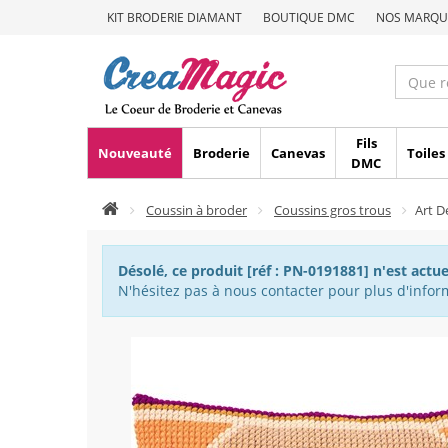
KIT BRODERIE DIAMANT
BOUTIQUE DMC
NOS MARQU
Fils
Nouveauté
Broderie
Canevas
Toiles
DMC
Coussin à broder
Coussins gros trous
Art 
Désolé, ce produit [réf : PN-0191881] n'est actu
N'hésitez pas à nous contacter pour plus d'inform