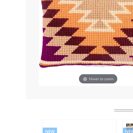
Hover to zoom
NEW
NE