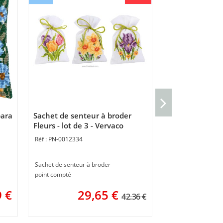
Coussin Bonho
Vervaco
bara
Sachet de senteur à broder
PN-0199262
Fleurs - lot de 3 - Vervaco
PN-0012334
Coussin gros trous
40 x 40 cm
Sachet de senteur à broder
4
point compté
9
€
29,65
€
42.36 €