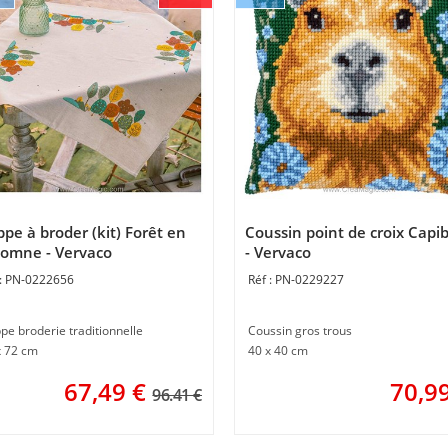
pe à broder (kit) Forêt en
Coussin point de croix Capi
omne - Vervaco
- Vervaco
PN-0222656
PN-0229227
pe broderie traditionnelle
Coussin gros trous
x 72 cm
40 x 40 cm
67,49
€
70,9
96.41 €