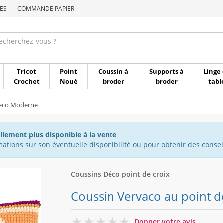
ES
COMMANDE PAPIER
Commande par référen
Tricot
Point
Coussin à
Supports à
Linge 
Crochet
Noué
broder
broder
tabl
Deco Moderne
ellement plus disponible à la vente
ations sur son éventuelle disponibilité ou pour obtenir des conseil
Coussins Déco point de croix
Coussin Vervaco au point de 
0
Donner votre avis