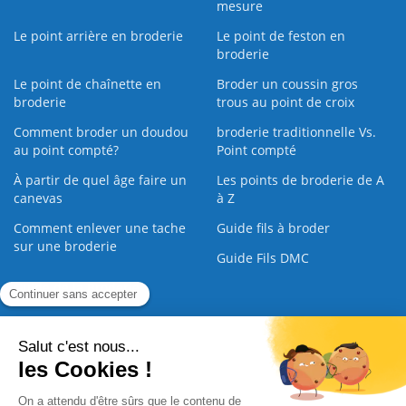
mesure
Le point arrière en broderie
Le point de feston en
broderie
Le point de chaînette en
Broder un coussin gros
broderie
trous au point de croix
Comment broder un doudou
broderie traditionnelle Vs.
au point compté?
Point compté
À partir de quel âge faire un
Les points de broderie de A
canevas
à Z
Comment enlever une tache
Guide fils à broder
sur une broderie
Guide Fils DMC
Guide de la Broderie
Commande Papier
|
Qui sommes nous
|
Nous contacter
|