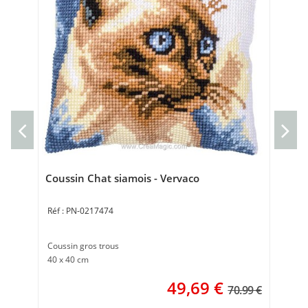
Mar
Ve
Mar
Poi
Coussin Chat siamois - Vervaco
PN-0217474
Coussin gros trous
40 x 40 cm
49,69
€
70.99 €