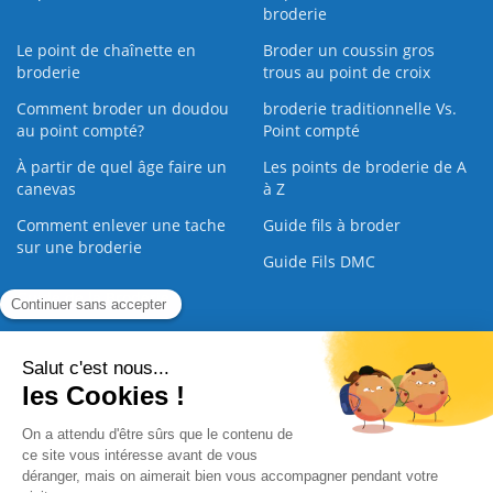
broderie
Le point de chaînette en
Broder un coussin gros
broderie
trous au point de croix
Comment broder un doudou
broderie traditionnelle Vs.
au point compté?
Point compté
À partir de quel âge faire un
Les points de broderie de A
canevas
à Z
Comment enlever une tache
Guide fils à broder
sur une broderie
Guide Fils DMC
Guide de la Broderie
Commande Papier
|
Qui sommes nous
|
Nous contacter
|
Paiement sécurisé
|
C.G.V