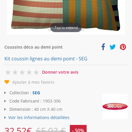
Tap to expand
Coussins déco au demi point
Kit coussin lignes au demi point - SEG
0
Donner votre avis
Ajouter à mes favoris
Collection :
SEG
Code Fabricant :
1903-306
Dimension :
40 cm X 40 cm
Voir les informations détaillées
32,52
€
65,03 €
- 50%