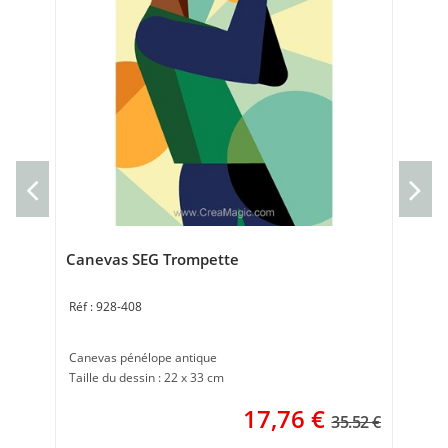
Can
Can
Tai
Canevas SEG Trompette
928-408
Canevas pénélope antique
Taille du dessin : 22 x 33 cm
17,76
€
35.52 €