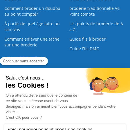
Comment broder un doudou
broderie traditionnelle Vs.
au point compté?
Point compté
À partir de quel âge faire un
Les points de broderie de A
canevas
à Z
Comment enlever une tache
Guide fils à broder
sur une broderie
Guide Fils DMC
Guide de la Broderie
Commande Papier
|
Qui sommes nous
|
Nous contacter
|
Paiement sécurisé
|
C.G.V