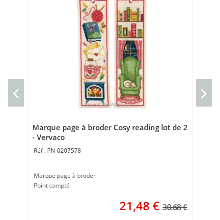
Cou
Cou
40 
Marque page à broder Cosy reading lot de 2
- Vervaco
PN-0207578
Marque page à broder
Point compté
21,48
€
30.68 €