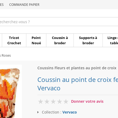
ES
COMMANDE PAPIER
Commande par référen
Tricot
Point
Coussin à
Supports à
Linge 
Crochet
Noué
broder
broder
tabl
s Roses
Coussins Fleurs et plantes au point de croix
Coussin au point de croix f
Vervaco
0
Donner votre avis
Collection :
Vervaco