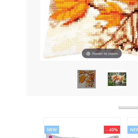
Hover to zoom
NEW
- 40%
NE