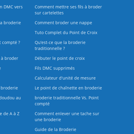
on DMC vers
Comment mettre ses fils à broder
sur cartelettes
la broderie
Comment broder une nappe
Tuto Complet du Point de Croix
t compté ?
Qu’est-ce que la broderie
traditionnelle ?
s à broder
Débuter le point de croix
e
Fils DMC supprimés
Calculateur d'unité de mesure
 broderie
Le point de chaînette en broderie
doudou au
broderie traditionnelle Vs. Point
compté
e de A à Z
Comment enlever une tache sur
une broderie
Guide de la Broderie