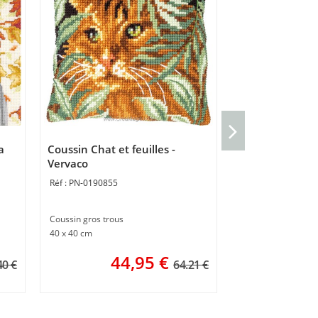
Coussin Point 
automne - Ver
a
Coussin Chat et feuilles -
PN-0206643
Vervaco
PN-0190855
Coussin point noué
40 x 40 cm
Coussin gros trous
40 x 40 cm
3 
ou
44,95
€
40 €
64.21 €