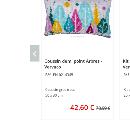
Coussin demi point Arbres -
Kit
Vervaco
Ver
PN-0214345
Coussin gros trous
Kit 
50 x 30 cm
20 
42,60
€
70.99 €