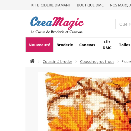
KIT BRODERIE DIAMANT
BOUTIQUE DMC
NOS MARQU
Fils
Nouveauté
Broderie
Canevas
Toiles
DMC
Coussin à broder
Coussins gros trous
Fleur