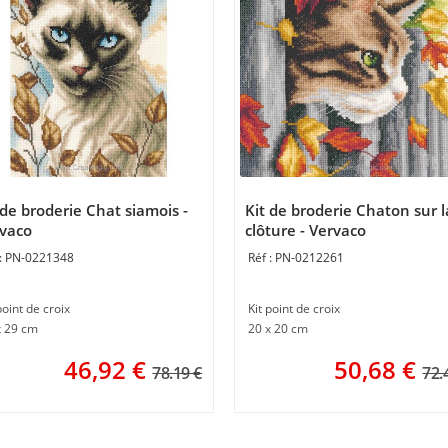
 de broderie Chat siamois -
Kit de broderie Chaton sur l
vaco
clôture - Vervaco
PN-0221348
PN-0212261
point de croix
Kit point de croix
x 29 cm
20 x 20 cm
46,92
€
50,68
€
78.19 €
72.