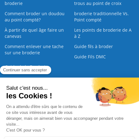
broderie
trous au point de croix
Comment broder un doudou
broderie traditionnelle Vs.
au point compté?
Point compté
À partir de quel âge faire un
Les points de broderie de A
canevas
à Z
Comment enlever une tache
Guide fils à broder
sur une broderie
Guide Fils DMC
Guide de la Broderie
Commande Papier
|
Qui sommes nous
|
Nous contacter
|
Paiement sécurisé
|
C.G.V