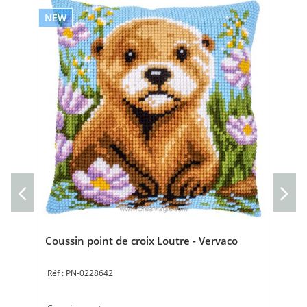
NEW
NE
Cou
Cou
40 
Coussin point de croix Loutre - Vervaco
PN-0228642