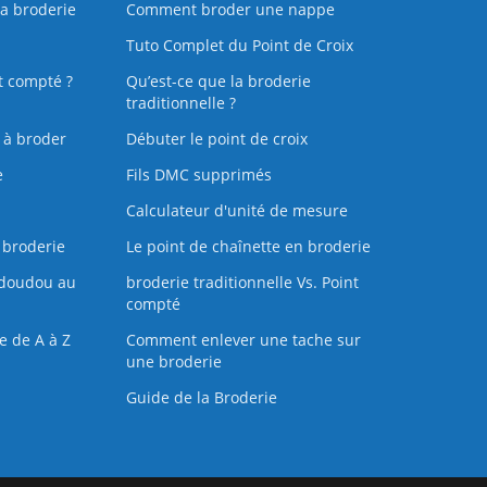
la broderie
Comment broder une nappe
Tuto Complet du Point de Croix
t compté ?
Qu’est-ce que la broderie
traditionnelle ?
s à broder
Débuter le point de croix
e
Fils DMC supprimés
Calculateur d'unité de mesure
 broderie
Le point de chaînette en broderie
doudou au
broderie traditionnelle Vs. Point
compté
e de A à Z
Comment enlever une tache sur
une broderie
Guide de la Broderie