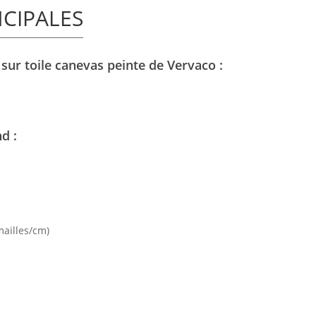
NCIPALES
x sur toile canevas peinte de Vervaco :
d :
mailles/cm)