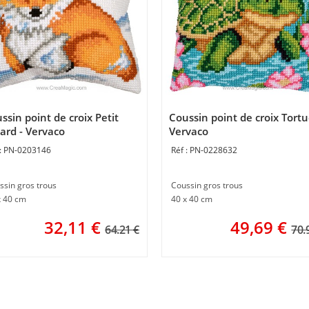
ssin point de croix Petit
Coussin point de croix Tortu
ard - Vervaco
Vervaco
PN-0203146
PN-0228632
ssin gros trous
Coussin gros trous
x 40 cm
40 x 40 cm
32,11
€
49,69
€
64.21 €
70.