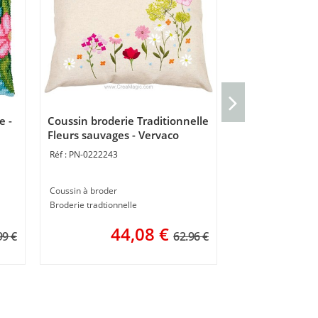
kit Chemin De T
et feuilles - Ve
e -
Coussin broderie Traditionnelle
PN-0206883
Fleurs sauvages - Vervaco
PN-0222243
40 x 100 cm
Coussin à broder
4
Broderie tradtionnelle
44,08
€
99 €
62.96 €