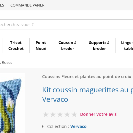
ES
COMMANDE PAPIER
Commande par référen
Tricot
Point
Coussin à
Supports à
Linge 
Crochet
Noué
broder
broder
tabl
s Roses
Coussins Fleurs et plantes au point de croix
Kit coussin maguerittes au 
Vervaco
0
Donner votre avis
Collection :
Vervaco