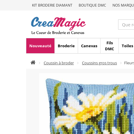
KIT BRODERIE DIAMANT
BOUTIQUE DMC
NOS MARQU
Fils
Nouveauté
Broderie
Canevas
Toiles
DMC
Coussin à broder
Coussins gros trous
Fleur