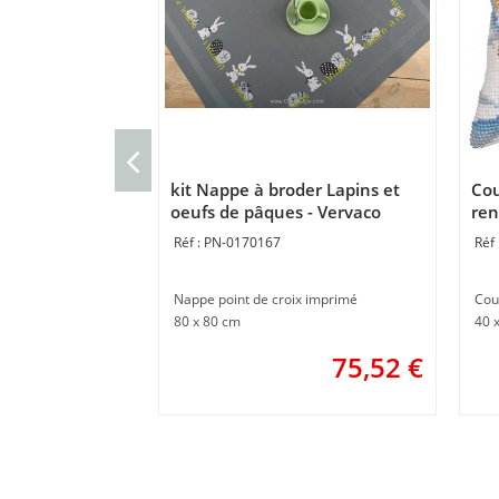
kit Nappe à broder Lapins et
Cou
oeufs de pâques - Vervaco
ren
PN-0170167
Nappe point de croix imprimé
Cou
80 x 80 cm
40 
75,52
€