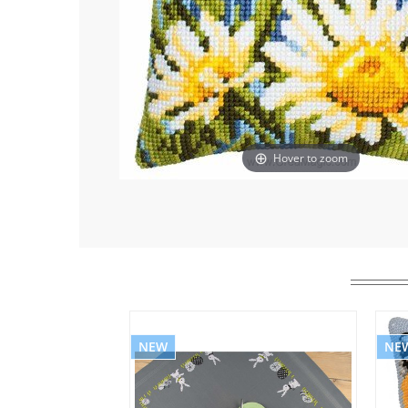
Hover to zoom
NEW
NE