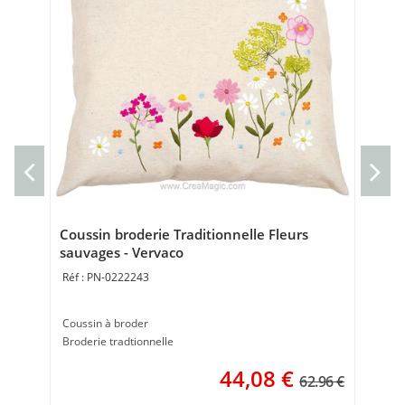
Cou
gor
Cou
40 
Coussin broderie Traditionnelle Fleurs
sauvages - Vervaco
PN-0222243
Coussin à broder
Broderie tradtionnelle
44,08
€
62.96 €