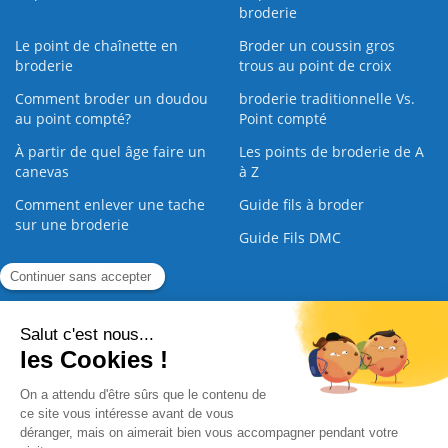
broderie
Le point de chaînette en
Broder un coussin gros
broderie
trous au point de croix
Comment broder un doudou
broderie traditionnelle Vs.
au point compté?
Point compté
À partir de quel âge faire un
Les points de broderie de A
canevas
à Z
Comment enlever une tache
Guide fils à broder
sur une broderie
Guide Fils DMC
Guide de la Broderie
Commande Papier
|
Qui sommes nous
|
Nous contacter
|
Paiement sécurisé
|
C.G.V