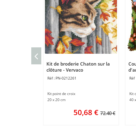
Kit de broderie Chaton sur la
Cou
clôture - Vervaco
d'a
PN-0212261
Kit point de croix
Kit 
20 x 20 cm
40 
50,68
€
72.40 €