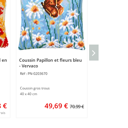
kit Torchon Poul
Vervaco
l en
Coussin Papillon et fleurs bleu
PN-0216273
- Vervaco
PN-0203670
Torchon à broder
Broderie traditionn
Coussin gros trous
3
40 x 40 cm
8
€
49,69
€
70.99 €
rais