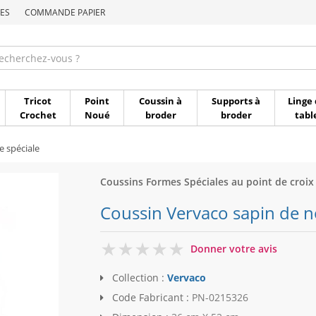
ES
COMMANDE PAPIER
Commande par référen
Tricot
Point
Coussin à
Supports à
Linge 
Crochet
Noué
broder
broder
tabl
 spéciale
Coussins Formes Spéciales au point de croix
Coussin Vervaco sapin de no
0
Donner votre avis
Collection :
Vervaco
Code Fabricant :
PN-0215326