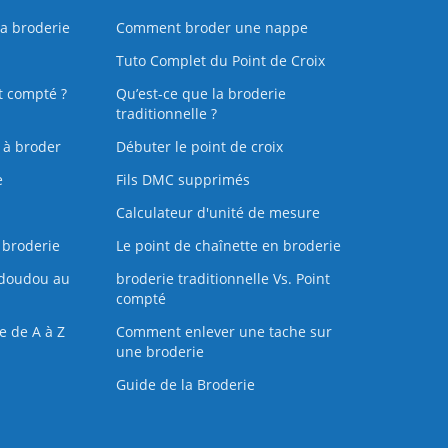
la broderie
Comment broder une nappe
Tuto Complet du Point de Croix
t compté ?
Qu’est-ce que la broderie
traditionnelle ?
s à broder
Débuter le point de croix
e
Fils DMC supprimés
Calculateur d'unité de mesure
 broderie
Le point de chaînette en broderie
doudou au
broderie traditionnelle Vs. Point
compté
e de A à Z
Comment enlever une tache sur
une broderie
Guide de la Broderie