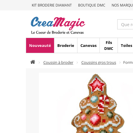
KIT BRODERIE DIAMANT
BOUTIQUE DMC
NOS MARQU
Fils
Nouveauté
Broderie
Canevas
Toiles
DMC
Coussin à broder
Coussins gros trous
Forme