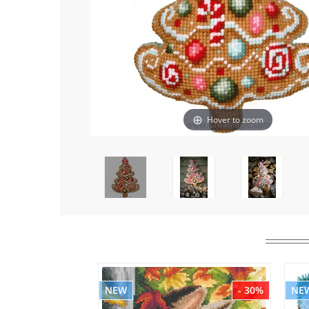
Hover to zoom
NEW
- 30%
NE