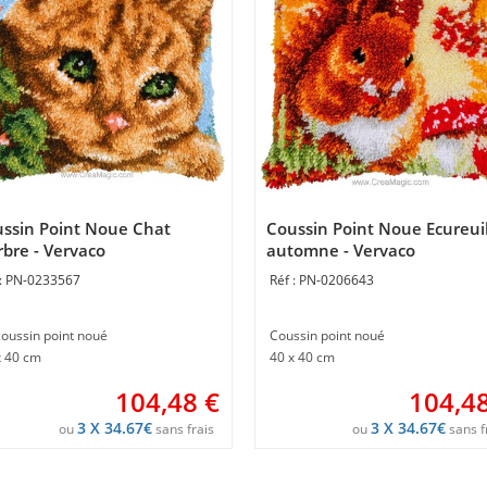
ssin Point Noue Chat
Coussin Point Noue Ecureui
rbre - Vervaco
automne - Vervaco
PN-0233567
PN-0206643
coussin point noué
Coussin point noué
x 40 cm
40 x 40 cm
104,48
€
104,4
3 X 34.67€
3 X 34.67€
ou
sans frais
ou
sans f