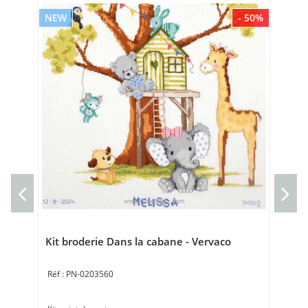
NEW
- 50%
NE
Cou
Cou
40 
Kit broderie Dans la cabane - Vervaco
PN-0203560