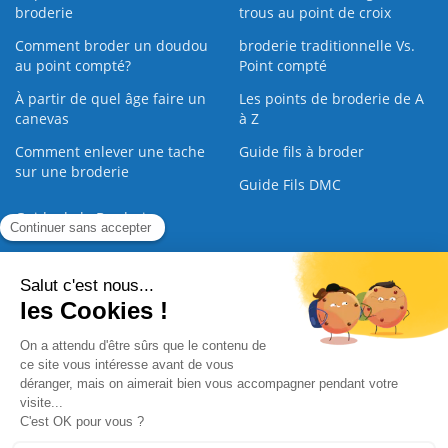
broderie
trous au point de croix
Comment broder un doudou
broderie traditionnelle Vs.
au point compté?
Point compté
À partir de quel âge faire un
Les points de broderie de A
canevas
à Z
Comment enlever une tache
Guide fils à broder
sur une broderie
Guide Fils DMC
Guide de la Broderie
Commande Papier
|
Qui sommes nous
|
Nous contacter
|
Paiement sécurisé
|
C.G.V