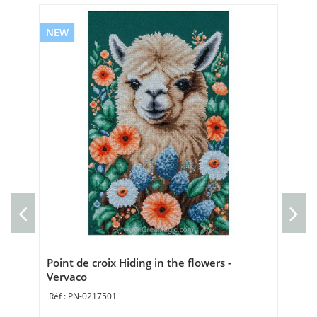
NEW
NE
Min
Ve
Kit 
8 x
Point de croix Hiding in the flowers -
Vervaco
PN-0217501